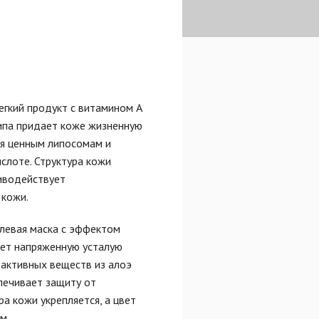
гкий продукт с витамином А
типа придает коже жизненную
ря ценным липосомам и
ислоте. Структура кожи
иводействует
кожи.
левая маска с эффектом
яет напряженную усталую
 активных веществ из алоэ
спечивает защиту от
а кожи укрепляется, а цвет
м.