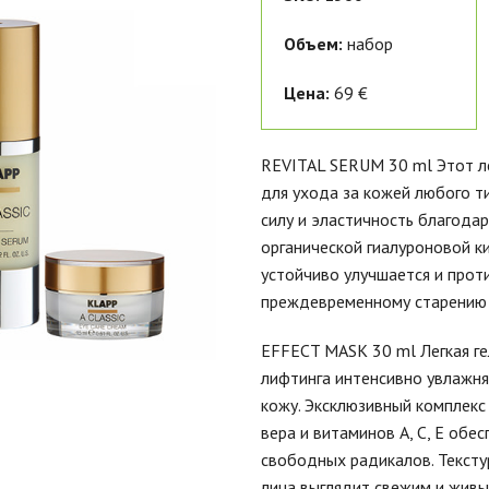
Объем:
набор
Цена:
69 €
REVITAL SERUM 30 ml Этот ле
для ухода за кожей любого 
силу и эластичность благода
органической гиалуроновой к
устойчиво улучшается и прот
преждевременному старению 
EFFECT MASK 30 ml Легкая ге
лифтинга интенсивно увлажн
кожу. Эксклюзивный комплекс
вера и витаминов А, С, Е обе
свободных радикалов. Текстур
лица выглядит свежим и живы