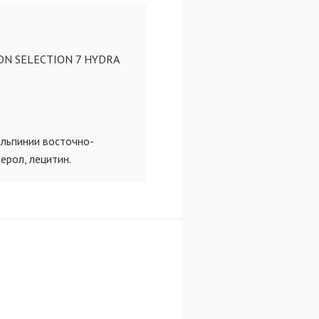
RON SELECTION 7 HYDRA
альпинии восточно-
ерол, лецитин.