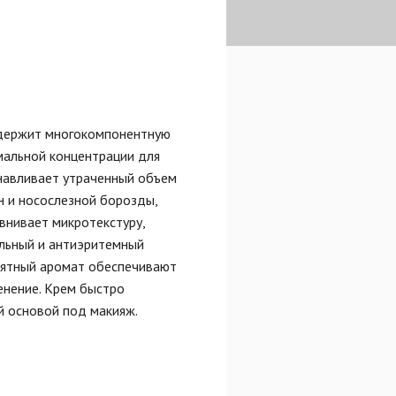
одержит многокомпонентную
мальной концентрации для
навливает утраченный объем
 и носослезной борозды,
внивает микротекстуру,
льный и антиэритемный
риятный аромат обеспечивают
енение. Крем быстро
й основой под макияж.